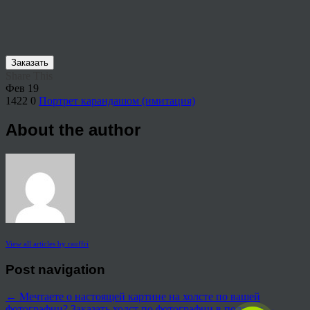
Заказать
Share This
Фев
19
1422
0
Портрет карандашом (имитация)
About the author
View all articles by rauffri
Post navigation
←
Мечтаете о настоящей картине на холсте по вашей
фотографии?
Заказать холст по фотографии в подарок
→