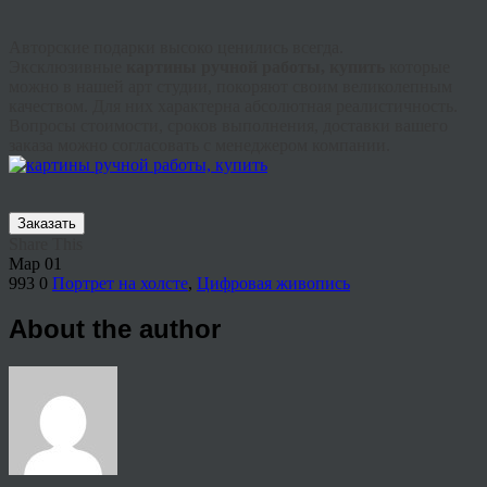
Авторские подарки высоко ценились всегда.
Эксклюзивные
картины ручной работы, купить
которые
можно в нашей арт студии, покоряют своим великолепным
качеством. Для них характерна абсолютная реалистичность.
Вопросы стоимости, сроков выполнения, доставки вашего
заказа можно согласовать с менеджером компании.
Заказать
Share This
Мар
01
993
0
Портрет на холсте
,
Цифровая живопись
About the author