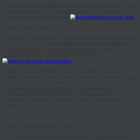
Оригинальная
фотография на холсте, цена
которой не станет
обременительной для бюджета, подарит море позитива,
вызовет незабываемые эмоции.
Дарите близким радость
Сегодня в
тренде
презенты, подготовленные персонально для
получателя. У нас можно
заказать холст по фотографии.
Это
отличный сюрприз для коллег, босса, друзей, близких по
случаю юбилея или другой значимой даты.
Прежде всего, определитесь со стилем. Выбор велик:
акварель, живопись,
гранж
, комикс, поп-арт, «в образе», шарж
и т.д. Мы печатаем изображения на плотном материале из
натуральных хлопковых нитей и натягиваем холст на
подрамник галерейным способом. Оттенки картины со
временем не тускнеют. Ее цвета остаются насыщенными и
яркими.
Почему стоит обратиться к нам?
Если хотите найти необычный презент для родственника,