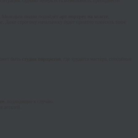
 ситуация. Однако теперь есть возможность преподнести
ка. Молодым людям подойдёт
арт портрет на холсте
,
е. Даже строгому начальнику будет приятно повесить такое
может быть
студия портретов
, где трудятся мастера, способные
те
, подходящие к случаю.
я деталей.