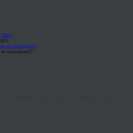
ИБО!
не прогадали!!!
ы все мельчайшие детали, глаза, губы, реснички, волосы,