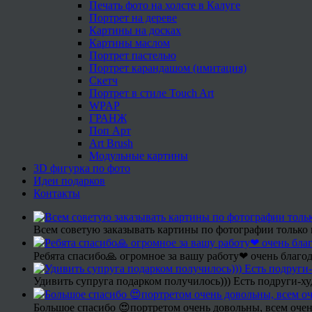
Печать фото на холсте в Калуге
Портрет на дереве
Картины на досках
Картины маслом
Портрет пастелью
Портрет карандашом (имитация)
Скетч
Портрет в стиле Touch Art
WPAP
ГРАНЖ
Поп Арт
Art Brush
Модульные картины
3D фигурка по фото
Идеи подарков
Контакты
Всем советую заказывать картины по фотографии только 
Ребята спасибо🙏 огромное за вашу работу❤ очень благод
Удивить супруга подарком получилось))) Есть подруги-х
Большое спасибо 😍портретом очень довольны, всем очен