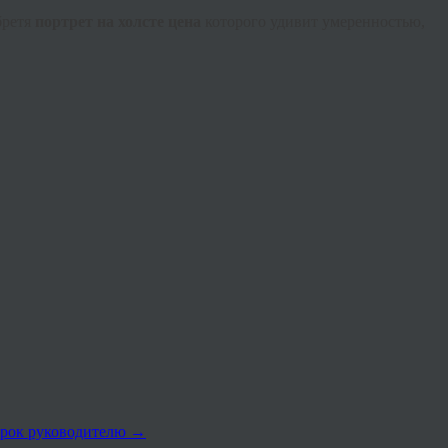
бретя
портрет на холсте цена
которого удивит умеренностью,
дарок руководителю
→