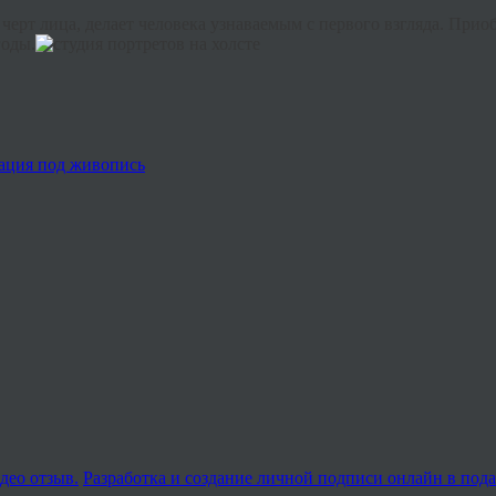
черт лица, делает человека узнаваемым с первого взгляда. Прио
годы.
ация под живопись
део отзыв.
Разработка и создание личной подписи онлайн в по