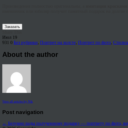
Произведения полностью оригинальны, а
имитация красками
именинник или юбиляр получит памятный подарок на долгие 
Заказать
Share This
Июл
19
931
0
Без рубрики
,
Портрет на холсте
,
Портрет по фото
,
Стилиз
About the author
View all articles by Nik
Post navigation
←
Безумно рады полученному подарку — портрету по фото, ви