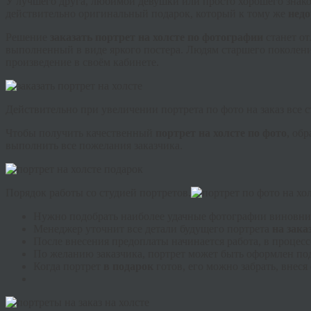
У лучшего друга, любимой девушки или просто хорошего знако
действительно оригинальный подарок, который к тому же
нед
Решение
заказать портрет на холсте по фотографии
станет о
выполненный в виде яркого постера. Людям старшего поколения
произведение в своём кабинете.
Действительно при увеличении портрета по фото на заказ все
Чтобы получить качественный
портрет на холсте по фото
, об
выполнить все пожелания заказчика.
Порядок работы со студией портретов.
Нужно подобрать наиболее удачные фотографии виновни
Менеджер уточнит все детали будущего портрета
на зака
После внесения предоплаты начинается работа, в процесс
По желанию заказчика, портрет может быть оформлен по
Когда портрет
в подарок
готов, его можно забрать, внес