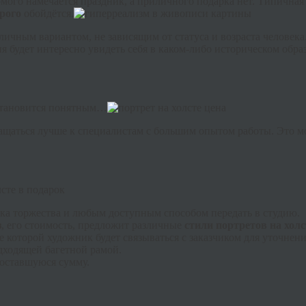
мого намечается праздник, а приличного подарка нет. Типичная
орого
обойдётся.
тличным вариантом, не зависящим от статуса и возраста челове
 будет интересно увидеть себя в каком-либо историческом образ
 становится понятным…
ращаться лучше к специалистам с большим опытом работы. Это 
ка торжества и любым доступным способом передать в студию.
з
, его стоимость, предложит различные
стили портретов на холс
е которой художник будет связываться с заказчиком для уточнени
дходящей багетной рамой.
я оставшуюся сумму.