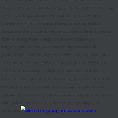
искусство. Если вы хотите удивить близкого человека,
коллегу или руководителя чем-то по-настоящему
уникальным, стоит
заказать картину на холсте
маслом
в профессиональной художественной студии.
Такой портрет не только передаёт характер и
индивидуальность, но и становится семейной
реликвией, радующей глаз десятилетиями. Масляная
техника позволяет добиться невероятной глубины,
объёма и реализма — будь то классический образ,
историческая реконструкция или дружеская шутка в
юмористическом стиле. А благодаря возможности
написания по фотографии,
заказать картину на холсте
маслом
можно легко и оперативно, не нарушая
сюрприз.