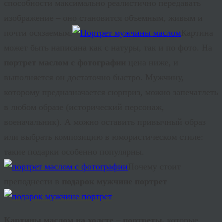
способности максимально реалистично передавать
изображение – оно становится объемным, живым и
почти осязаемым.
Картина
может быть написана как с натуры, так и по фото. На
портрет маслом с фотографии
цена ниже, и
выполняется он достаточно быстро. Мужчину,
которому предназначается сюрприз, можно запечатлеть
в любом образе (исторический персонаж,
военачальник). А можно оставить привычный образ
или выбрать композицию в юмористическом стиле:
такие подарки особенно популярны.
Почему стоит
преподнести в
подарок мужчине портрет
Картины маслом на холсте – портреты,
которые