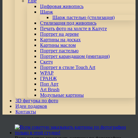
Еще
Цифровая живопись
Шарж
Шарж пастелью (стилизация)
Стилизация под живопись
Печать фото на холсте в Калуге
Портрет на дереве
Картины на досках
Картины маслом
Портрет пастелью
Портрет карандашом (имитация)
Скетч
Портрет в стиле Touch Art
WPAP
ГРАНЖ
Поп Арт
Art Brush
Модульные картины
3D фигурка по фото
Идеи подарков
Контакты