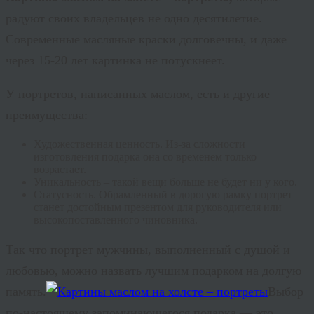
радуют своих владельцев не одно десятилетие.
Современные масляные краски долговечны, и даже
через 15-20 лет картинка не потускнеет.
У портретов, написанных маслом, есть и другие
преимущества:
Художественная ценность. Из-за сложности
изготовления подарка она со временем только
возрастает.
Уникальность – такой вещи больше не будет ни у кого.
Статусность
. Обрамленный в дорогую рамку портрет
станет достойным презентом для руководителя или
высокопоставленного чиновника.
Так что портрет мужчины, выполненный с душой и
любовью, можно назвать лучшим подарком на долгую
память.
Выбор
по-настоящему запоминающегося подарка — это