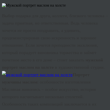
Выбор подарка для друга, коллеги, близкого человека –
задача приятная, но ответственная. Ведь человека
хочется не просто поздравить, а удивить,
продемонстрировав свою искренность и хорошее
отношение. Если хочется преподнести эксклюзив,
который порадует виновника торжества и займет
почетное место в его доме – стоит заказать
мужской
портрет маслом на холсте
в художественной студии.
Портрет
мужчины маслом:
особенности изготовления
Масляная живопись – особое искусство, история
которого насчитывает несколько столетий.
Особенность таких композиций заключается в их