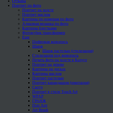
Отзывы
Портрет по фото
Портрет на холсте
Портрет маслом
Картины по номерам по фото
Алмазная мозаика по фото
Картины блестками
Фотокубик трансформер
Еще
Цифровая живопись
Шарж
Шарж пастелью (стилизация)
Стилизация под живопись
Печать фото на холсте в Калуге
Портрет на дереве
Картины на досках
Картины маслом
Портрет пастелью
Портрет карандашом (имитация)
Скетч
Портрет в стиле Touch Art
WPAP
ГРАНЖ
Поп Арт
Art Brush