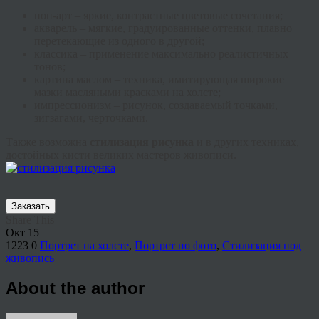
поп-арт – яркие, контрастные цветовые сочетания;
акварель – мягкие, градуированные оттенки, плавно
перетекающие из одного в другой;
классика – применение максимально реалистичных
тонов;
картина маслом – техника, имитирующая широкие
мазки масляными красками на холсте;
импрессионизм – рисунок, создаваемый точками,
зигзагами, черточками.
Также возможна
стилизация рисунка
и в других техниках,
достойных кисти великих мастеров живописи.
Заказать
Share This
Окт
15
1223
0
Портрет на холсте
,
Портрет по фото
,
Стилизация под
живопись
About the author