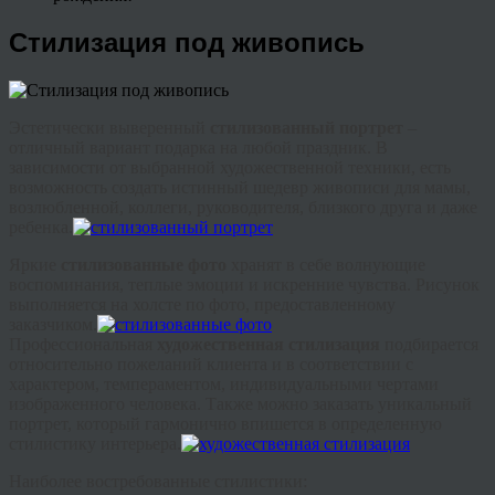
Стилизация под живопись
Эстетически выверенный
стилизованный портрет
–
отличный вариант подарка на любой праздник. В
зависимости от выбранной художественной техники, есть
возможность создать истинный шедевр живописи для мамы,
возлюбленной, коллеги, руководителя, близкого друга и даже
ребенка.
Яркие
стилизованные фото
хранят в себе волнующие
воспоминания, теплые эмоции и искренние чувства. Рисунок
выполняется на холсте по фото, предоставленному
заказчиком.
Профессиональная
художественная стилизация
подбирается
относительно пожеланий клиента и в соответствии с
характером, темпераментом, индивидуальными чертами
изображенного человека. Также можно заказать уникальный
портрет, который гармонично впишется в определенную
стилистику интерьера.
Наиболее востребованные стилистики: