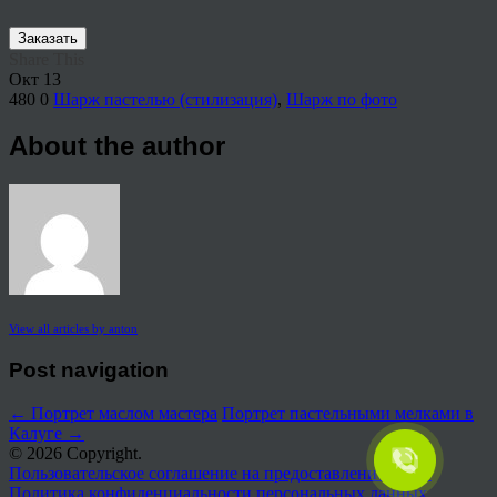
Заказать
Share This
Окт
13
480
0
Шарж пастелью (стилизация)
,
Шарж по фото
About the author
View all articles by anton
Post navigation
←
Портрет маслом мастера
Портрет пастельными мелками в
Калуге
→
© 2026 Copyright.
Пользовательское соглашение на предоставление услуг
Политика конфиденциальности персональных данных