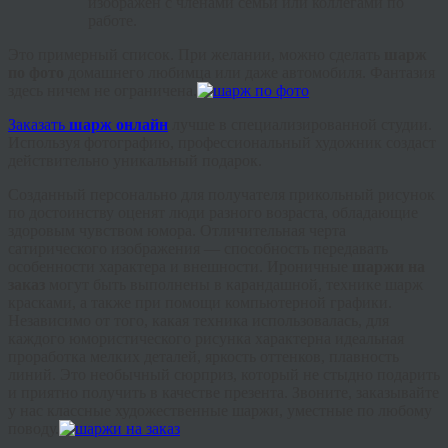
изображён с членами семьи или коллегами по
работе.
Это примерный список. При желании, можно сделать
шарж
по фото
домашнего любимца или даже автомобиля. Фантазия
здесь ничем не ограничена.
Заказать
шарж онлайн
лучше в специализированной студии.
Используя фотографию, профессиональный художник создаст
действительно уникальный подарок.
Созданный персонально для получателя прикольный рисунок
по достоинству оценят люди разного возраста, обладающие
здоровым чувством юмора. Отличительная черта
сатирического изображения — способность передавать
особенности характера и внешности. Ироничные
шаржи на
заказ
могут быть выполнены в карандашной, технике шарж
красками, а также при помощи компьютерной графики.
Независимо от того, какая техника использовалась, для
каждого юмористического рисунка характерна идеальная
проработка мелких деталей, яркость оттенков, плавность
линий. Это необычный сюрприз, который не стыдно подарить
и приятно получить в качестве презента. Звоните, заказывайте
у нас классные художественные шаржи, уместные по любому
поводу.