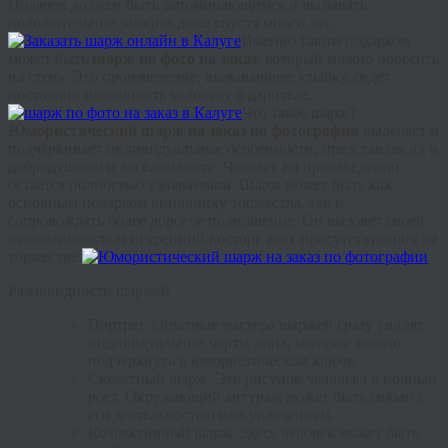
Подарок должен быть запоминающимся и вызывать
положительные эмоции даже спустя много лет.
Именно таким подарком
может быть
шарж по фото на заказ
, который можно повесить
на стену. Это произведение, вызывающее улыбку, будет
постоянно напоминать человеку о дарителе.
Что такое шарж?
Юмористический шарж на заказ по фотографии
выделяет и
подчёркивает индивидуальные особенности, представляя их в
добродушном и весёлом свете. Человек на произведении
остаётся полностью узнаваемым. Шарж может быть как
основным подарком виновнику торжества, так и
сопровождать более дорогое подношение. Он вызовет своей
неожиданностью искренний восторг всех присутствующих на
торжестве.
Разновидности шаржей
Портрет. Опытные мастера шаржей сразу увидят
индивидуальные черты лица, которые можно
подчеркнуть в юмористическом ключе.
Сюжетный шарж. Это рисунок человека в полный
рост. Окружающий антураж может быть связан с
его деятельностью или увлечением.
Коллективный шарж. Здесь человек может быть