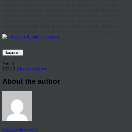
своего уютного кресла, можно на нашем сайте. Выбирайте
любой из вариантов: сюжетную картину, акцентирующую
внимание на хобби, профессии или ироничный портрет.
Преподнесенный на торжество либо вовсе без повода
человеку, обладающему чувством юмора, такой сюрприз
удивит, поднимет настроение, подарит позитивные эмоции.
Заказать
Share This
Авг
31
1233
2
Шарж по фото
About the author
View all articles by rauffri