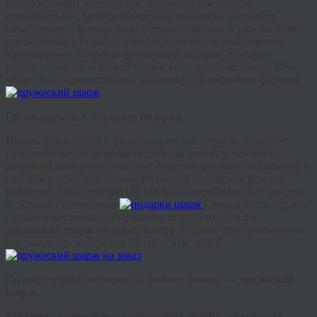
много времени, материалов. Заказчику достаточно
определиться с размером картины, сюжетом, отправить
качественную фотографию. Результатом нашей работы станет
профессионально выполненное прикольное изображение,
напечатанное на холсте/фотобумаге, которое способно
украсить, оживить самый непритязательный интерьер. Оно
может быть предоставлено заказчику и в цифровом формате.
Где заказать эксклюзивные
подарки
Шарж
переводится с французского как «преувеличение».
Действительно, применяя подобную технику, художник
выражает ироничное, весёлое, благожелательное отношение к
изображаемому персонажу, стремится отразить черты его
характера. При этом мастер умело подчеркивает достоинства
и скрывает недостатки.
Специалисты студии
готовы качественно, оперативно выполнить для вас
дружеский шарж на заказ,
который станет оригинальным и
стильным презентом для близких вам людей.
Почему лучший сюрприз по любому поводу —
дружеский
шарж
Заказать
сатирическое изображение онлайн, не покидая