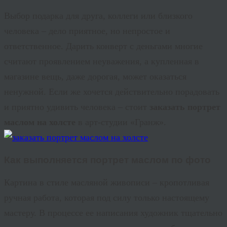
Выбор подарка для друга, коллеги или близкого
человека – дело приятное, но непростое и
ответственное. Дарить конверт с деньгами многие
считают проявлением неуважения, а купленная в
магазине вещь, даже дорогая, может оказаться
ненужной. Если же хочется действительно порадовать
и приятно удивить человека – стоит
заказать портрет
маслом на холсте
в арт-студии «
Гранж
».
Как выполняется
портрет маслом по фото
Картина в стиле масляной живописи – кропотливая
ручная работа, которая под силу только настоящему
мастеру. В процессе ее написания художник тщательно