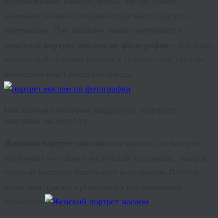
прорисовывает каждую деталь, уделяя особое
внимание глазам и сохраняя идеальное сходство с
оригиналом. При желании можно нарисовать и
семейный
портрет маслом по фотографии
– это будет
прекрасный сюрприз родным к Новому году, свадьбе,
новоселью или просто без повода.
Несколько причин подарить
портрет
маслом на холсте
Женский портрет
маслом
или картина, на которой
изображен мужчина – настоящий эксклюзив, подарок,
который выглядит благородно и со вкусом. Вот еще
несколько причин презентовать его виновнику
торжества: