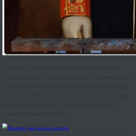
И, конечно, написанный маслом художественный
шедевр приведет в восторг родителей. Главная задача
– найти фотографию, где они молоды и смотрят друг
на друга влюбленными глазами. Папа с мамой увидят
свои счастливые лица – и их сердца наполнятся
самыми теплыми чувствами.