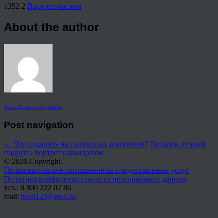
1352
2
Портрет маслом
About the author
View all articles by rauffri
Post navigation
←
Что подарить на годовщину родителям?
Подарок лучшей
подруге, портрет карандашом
→
© 2026 Copyright.
Пользовательское соглашение на предоставление услуг
Политика конфиденциальности персональных данных
тел.: 8 800 222 02 86
mail:
holst129@mail.ru