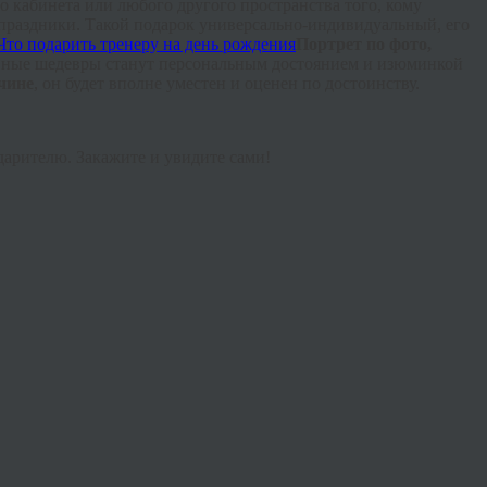
 кабинета или любого другого пространства того, кому
 праздники. Такой подарок универсально-индивидуальный, его
Портрет по фото,
ивные шедевры станут персональным достоянием и изюминкой
чине
, он будет вполне уместен и оценен по достоинству.
 дарителю. Закажите и увидите сами!