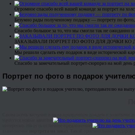
Огромное спасибо всей вашей команде за портрет на холс
Безумно рады полученному подарку — портрету по фото,
Спасибо большое за то, что мы смогли так не ожиданно
ЗАКАЗЫВАЛИ ПОРТРЕТ ПО ФОТО ДЛЯ ДОЧКИ КО ДН
Мы решили сделать ему подарок в виде исторической кар
Спасибо за замечательный портрет-сюрприз на мой день 
Портрет по фото в подарок учител
П
Снова осень застучит в окна прозрачным дождем и золотыми ли
начнутся новые занятия.
интересно. Но есть отличное предложение!
выполнение
портрета на заказ
. Такой оригинальный подарок 