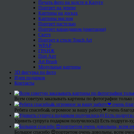
Печать фото на холсте в Калуге
Портрет на дереве
Картины на досках
Картины маслом
Портрет пастелью
Портрет карандашом (имитация)
Скетч
Портрет в стиле Touch Art
WPAP
ГРАНЖ
Поп Арт
Art Brush
Модульные картины
3D фигурка по фото
Идеи подарков
Контакты
Всем советую заказывать картины по фотографии только 
Ребята спасибо🙏 огромное за вашу работу❤ очень благод
Удивить супруга подарком получилось))) Есть подруги-х
Большое спасибо 😍портретом очень довольны, всем очен