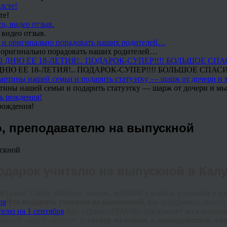
те!
 видео отзыв.
 и оригинально порадовать наших родителей…
Ю ЕЕ 18-ЛЕТИЯ!.. ПОДАРОК-СУПЕР!!!! БОЛЬШОЕ СПАС
тины нашей семьи и подарить статуэтку — шарж от дочери и мы 
рождения!
ю, преподавателю на выпускной
одарок учителю на выпускной в Калу
стьями. Скоро зазвенит звонок, зовущий в классы учеников и их
Что подарить учителю на выпускной
, как поздравить своег
Арт-студия «ГРАНЖ» предлагает
эксклюзивны
оценит любой педагог: и
тренер мужчина
, и
преподаватель же