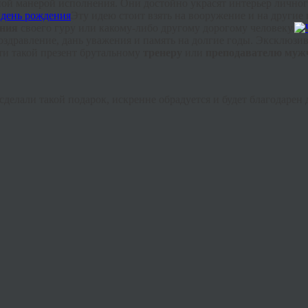
ой манерой исполнения. Они достойно украсят интерьер личного
Эту идею стоит взять на вооружение и на другие
ения
своего гуру или какому-либо другому дорогому человеку.
оздравление, дань уважения и память на долгие годы. Эксклюз
ти такой презент брутальному
тренеру
или
преподавателю муж
у сделали такой подарок, искренне обрадуется и будет благодарен