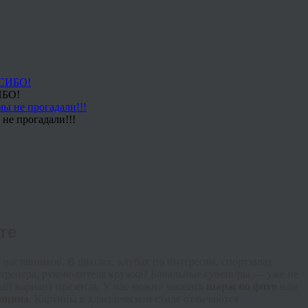
ИБО!
не прогадали!!!
ге
 наставников. В школах, клубах по интересам, спортзалах
о тренера, руководителя кружка? Банальные сувениры — уже не
й вариант презента. У нас можно заказать
шарж по фото
или
нщина
. Картины в классическом стиле отличаются