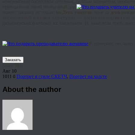
невероятным богатством оттенков, особым колоритом, необычн
преподнесли такой необычный дар.
можно заказать не только
на День учителя
, но и на
день рожд
выполненный в нашей Арт-студии, — достойная задумка как п
дизайнерских фантазий их владельцев. И, даже если преподнес
И, поверьте, тот, ком
Заказать
Share This
Авг
10
1011
0
Портрет в стиле СКЕТЧ
,
Портрет на холсте
About the author