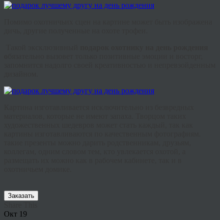
Помимо охотничьих сцен на картине может быть изображена
дичь, другие полученные на охоте трофеи.
Такой эксклюзивный
подарок охотнику на день рождения
о
бязательно
вызовет только позитивные эмоции и восторг,
запомнится надолго своей
креативностью
и непревзойденным
дизайном.
Картина изготавливается исключительно из безвредных
материалов, которые не имеют запаха. Творцом таких
художественных шедевров может стать каждый, так как
картины изготавливаются по качественным фотографиям.
такие презенты можно дарить родственникам, друзьям,
коллегам, одним словом тем, кто увлекается охотой, а
размещать их можно как в рабочем кабинете, так и в
охотничьем домике.
Заказать
Share This
Окт
19