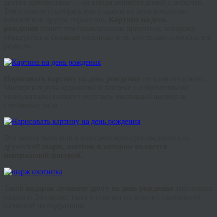
другие препятствия — он всегда вернется домой с добычей.
Тем сложнее подобрать ему подарок на день рождения,
юбилей или другое торжество.
Картина на день
рождения
станет тем неожиданным презентом, которому
обрадуются и бывалые охотники и те, кто только полюбил это
ремесло.
Нарисовать картину на день рождения
сегодня несложно.
Мастерская рука художника в тандеме с современными
технологиями помогут получить настоящий шедевр за
считанные часы.
Это может быть копия классического произведения или
дружеский
шарж, охотник в котором является
центральной фигурой.
Такой
подарок лучшему другу на день рождения
заполнится
надолго. Это может быть и портрет на холсте с галерейной
натяжкой на подрамник.