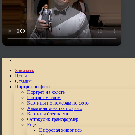
Заказать
Цены
Отзывы
Портрет по фото
Портрет на холсте
Портрет маслом
Картины по номерам по фото
Алмазная мозаика по фото
Картины блестками
Фотокубик трансформер
Еще
Цифровая живопись