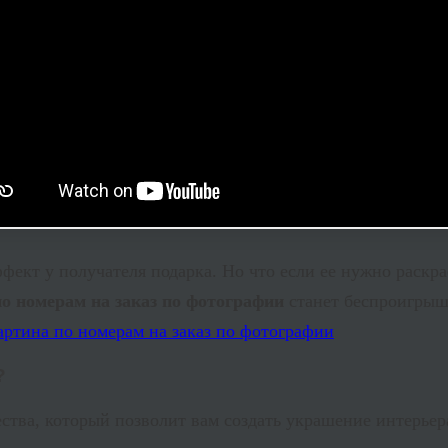
ффект у получателя подарка. Но что если ее нужно раскра
по номерам на заказ по фотографии
станет беспроигрыш
?
ества, который позволит вам создать украшение интерье