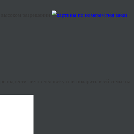
 высоком разрешении.
еподнести лично человеку или подарить всей семье на