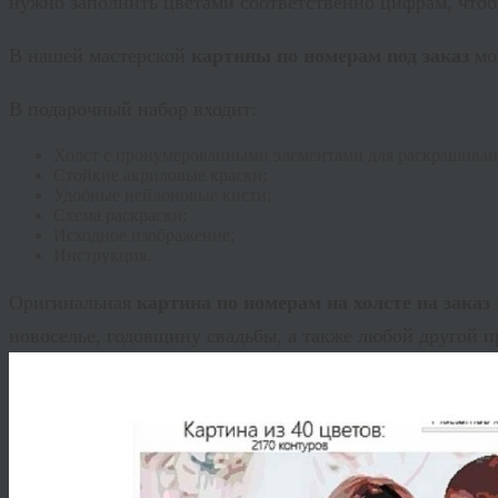
нужно заполнить цветами соответственно цифрам, что
В нашей мастерской
картины по номерам под заказ
мо
В подарочный набор входит:
Холст с пронумерованными элементами для раскрашиван
Стойкие акриловые краски;
Удобные нейлоновые кисти;
Схема раскраски;
Исходное изображение;
Инструкция.
Оригинальная
картина по номерам на холсте на заказ
новоселье, годовщину свадьбы, а также любой другой п