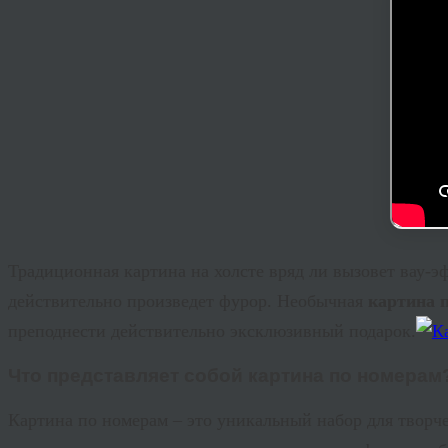
Традиционная картина на холсте вряд ли вызовет
вау
-э
действительно произведет фурор. Необычная
картина 
преподнести действительно эксклюзивный подарок.
Что представляет собой картина по номерам
Картина по номерам – это уникальный набор для творч