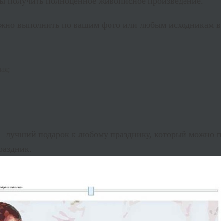
бы получить полноценное живописное произведение.
жно выполнить по вашим фото или любым исходникам в
ия;
– лучший подарок к любому празднику, который можно пр
раздник.