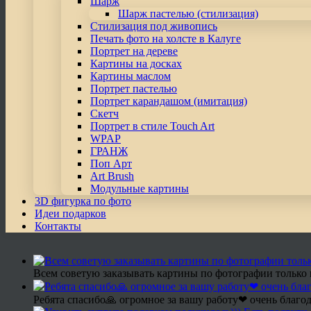
Шарж
Шарж пастелью (стилизация)
Стилизация под живопись
Печать фото на холсте в Калуге
Портрет на дереве
Картины на досках
Картины маслом
Портрет пастелью
Портрет карандашом (имитация)
Скетч
Портрет в стиле Touch Art
WPAP
ГРАНЖ
Поп Арт
Art Brush
Модульные картины
3D фигурка по фото
Идеи подарков
Контакты
Всем советую заказывать картины по фотографии только 
Ребята спасибо🙏 огромное за вашу работу❤ очень благод