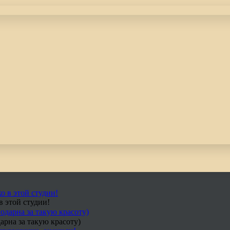
в этой студии!
арна за такую красоту)