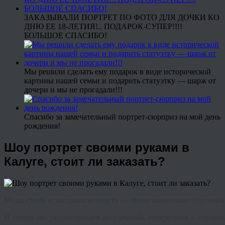
ЗАКАЗЫВАЛИ ПОРТРЕТ ПО ФОТО ДЛЯ ДОЧКИ КО
ДНЮ ЕЕ 18-ЛЕТИЯ!.. ПОДАРОК-СУПЕР!!!!
БОЛЬШОЕ СПАСИБО!
Мы решили сделать ему подарок в виде исторической
картины нашей семьи и подарить статуэтку — шарж от
дочери и мы не прогадали!!!
Спасибо за замечательный портрет-сюрприз на мой день
рождения!
Шоу портрет своими руками в
Калуге, стоит ли заказать?
Мода
,
стиль
и
экстравагантность
—
это
незаменимые
спутники
И
теперь
мы
рассматриваем
актуальный
,
интересный
и
стильн