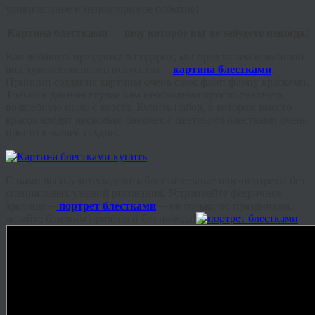
удивительное и неповторимое событие!
Картина блестками — шоу которое вы не забудете некогда!
Как добавить праздника в подарок, мы предлагаем новейший
вид художественного искусства ─
картина блестками
.
Принцип создания картины очень схож флип флопу красками.
Только в данном случае вам необходимо просто смахнуть
волшебную пыль с холста. Купить набор, в котором вместо
красок входят несколько баночек с цветными блестками очень
просто в нашей студии.
С нами вы научитесь делать блистательные шоу-портреты без
специальных умений рисования.
Устраивайте фееричное
зрелище ─
портрет блестками
─ не только по праздникам,
делайте близким приятно и без повода!