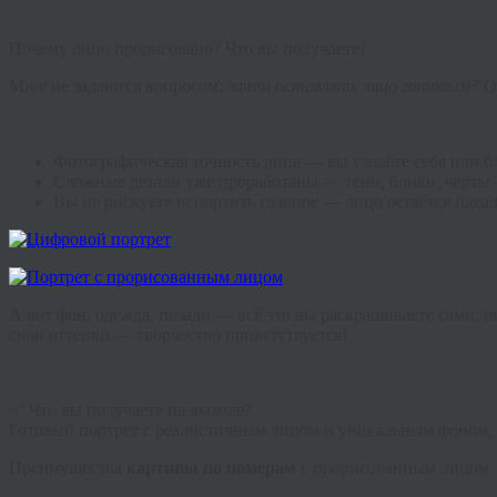
Почему лицо прорисовано? Что вы получаете?
Многие задаются вопросом:
зачем оставлять лицо готовым?
О
Фотографическая точность лица — вы узнаёте себя или бл
Сложные детали уже проработаны — тени, блики, черты 
Вы не рискуете испортить главное — лицо остаётся идеа
А вот фон, одежда, позади — всё это вы раскрашиваете сами, 
свои оттенки — творчество приветствуется!
✅ Что вы получаете на выходе?
Готовый портрет с реалистичным лицом и уникальным фоном, 
Преимущества
картины по номерам
с прорисованным лицом