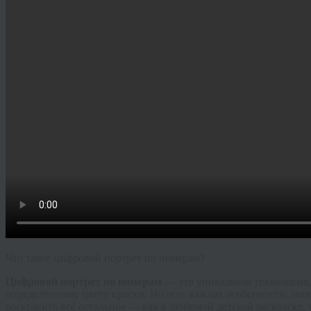
Что такое цифровой портрет по номерам?
Цифровой портрет по номерам
— это уникальная технология,
определённому цвету краски. Но есть важная особенность: лиц
раскрасить всё остальное — как в любимой детской раскраске, 