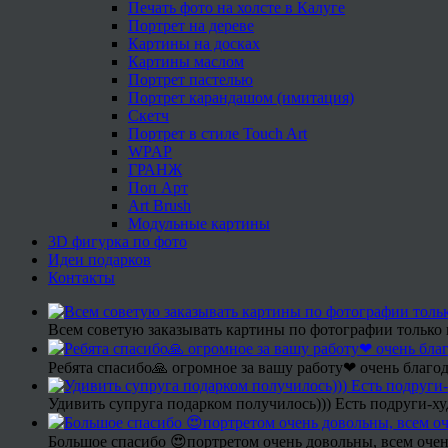
Печать фото на холсте в Калуге
Портрет на дереве
Картины на досках
Картины маслом
Портрет пастелью
Портрет карандашом (имитация)
Скетч
Портрет в стиле Touch Art
WPAP
ГРАНЖ
Поп Арт
Art Brush
Модульные картины
3D фигурка по фото
Идеи подарков
Контакты
Всем советую заказывать картины по фотографии только 
Ребята спасибо🙏 огромное за вашу работу❤ очень благод
Удивить супруга подарком получилось))) Есть подруги-х
Большое спасибо 😍портретом очень довольны, всем очен