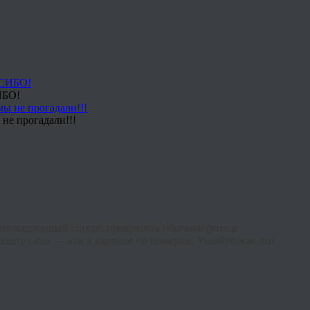
ИБО!
не прогадали!!!
нновационный способ превратить обычное фото в
ваете сами — как в картине по номерам. Узнайте, как это