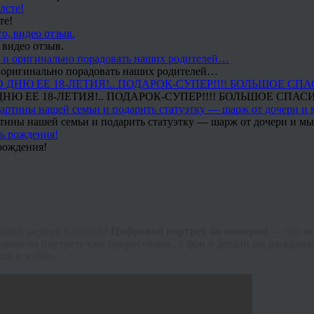
те!
 видео отзыв.
 и оригинально порадовать наших родителей…
Ю ЕЕ 18-ЛЕТИЯ!.. ПОДАРОК-СУПЕР!!!! БОЛЬШОЕ СПАС
тины нашей семьи и подарить статуэтку — шарж от дочери и мы 
рождения!
тоящий шедевр с душой?
Цифровой портрет по номерам
— это и
лицо на портрете уже прорисовано , а фон и детали вы раскраши
ов и хобби.