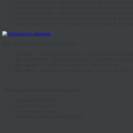
Уникальность — это портрет по вашему фото , его нет ни
Подходит для всех — даже если вы никогда не держали ки
Идеальный подарок — сделанный с душой, с личным уча
Арт-терапия — процесс раскрашивания успокаивает, помог
Память на всю жизнь — картина станет семейной реликв
Для кого подойдёт такой портрет?
Для пар
— портрет влюбленных с прорисованными лиц
Для родителей
— фото ребёнка, где лицо чёткое, а фон 
Для друзей
— весёлый подарок на День рождения.
Для себя
— начните творческое хобби с чего-то личного.
Такой формат особенно популярен как:
Подарок на 8 Марта
Свадебный сувенир
Юбилейный сюрприз
Памятный сувенир после отпуска