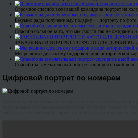
Огромное спасибо всей вашей команде за портрет на холс
Безумно рады полученному подарку — портрету по фото,
Спасибо большое за то, что мы смогли так не ожиданно
ЗАКАЗЫВАЛИ ПОРТРЕТ ПО ФОТО ДЛЯ ДОЧКИ КО ДН
Мы решили сделать ему подарок в виде исторической кар
Спасибо за замечательный портрет-сюрприз на мой день 
Цифровой портрет по номерам
Хотите подарить близкому человеку не просто картину, а нас
персональное произведение искусства. Особенно ценно то, что 
работает и почему такой формат становится хитом среди подарк