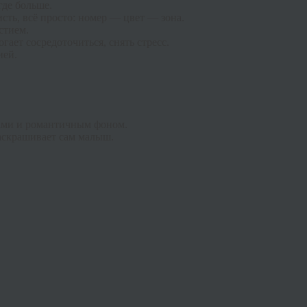
где больше.
сть, всё просто: номер — цвет — зона.
стием.
ает сосредоточиться, снять стресс.
ией.
ами и романтичным фоном.
раскрашивает сам малыш.