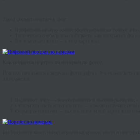
Такой формат сочетает в себе:
Профессиональную основу (фотографически точное лицо)
Творческую свободу (вы выбираете, как раскрасить фон, о
Личное участие (вы — автор картины).
Как создается портрет по номерам по фото?
Процесс начинается с загрузки фотографии. Это может быть по
изображение:
Выделяют лицо — оно сохраняется в высоком качестве, с 
Остальную часть делят на зоны — каждая получает свой 
Формируется схема — как в классической картине по ном
Вы получаете холст, набор акриловых красок, кисти и инструкци