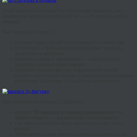
Такой подарок подчеркнёт не только ваше уважение, но и
внимание к личности руководителя — а это ценно в любой
команде.
Как
в студии «Гранж»?
Оставьте заявку на сайте или напишите в WhatsApp.
Отправьте 2–3 фото руководителя (анфас, профиль,
желательно в костюме).
Выберите размер и оформление — наш менеджер
подскажет оптимальный вариант.
Получите готовую фигурку в фирменной чёрной
коробке с логотипом «Гранж» и возможностью добавить
гравировку (например: «Спасибо за лидерство!»).
Как преподнести подарок с эффектом?
Вручите
3D фигурку в подарок руководителю
на
общем собрании — реакция будет незабываемой!
Сделайте совместное фото: оригинал рядом с мини-
копией.
Дополните подарок именной ручкой или настольной