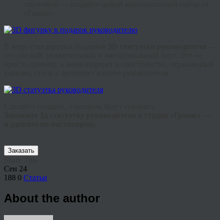
табличкой — создайте целый корпоративный набор от
«Гранж».
В мире стандартных подарков
3D статуэтка руководителя
—
это смелый, уважительный и эмоциональный жест. Это не
просто сувенир, а мини-портрет в пространстве, отражающий
харизму, стиль и авторитет вашего руководителя.
Сделайте подарок, о котором будут говорить.
Закажите 3д статуэтку руководителя в студии «Гранж» —
и удивите по-настоящему.
Заказать
Share This
Сен
24
188
0
Статьи
About the author