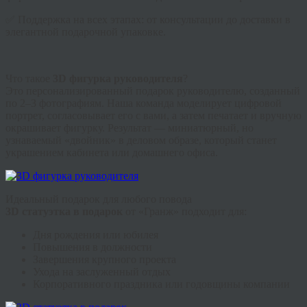
✅ Поддержка на всех этапах: от консультации до доставки в
элегантной подарочной упаковке.
Что такое
3D фигурка руководителя
?
Это персонализированный подарок руководителю, созданный
по 2–3 фотографиям. Наша команда моделирует цифровой
портрет, согласовывает его с вами, а затем печатает и вручную
окрашивает фигурку. Результат — миниатюрный, но
узнаваемый «двойник» в деловом образе, который станет
украшением кабинета или домашнего офиса.
Идеальный подарок для любого повода
3D статуэтка в подарок
от «Гранж» подходит для:
Дня рождения или юбилея
Повышения в должности
Завершения крупного проекта
Ухода на заслуженный отдых
Корпоративного праздника или годовщины компании