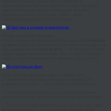
идеальное решение. Это не просто статуэтка, а
персонализированная мини-копия человека, созданная с
художественным подходом, вниманием к деталям и
фирменным стилем, за который «Гранж» ценят
корпоративные клиенты по всей России.
Почему именно
3D статуэтка
?
Студия
«
Гранж
»
специализируется на создании
3D фигурок
по фото
с 2015 года. В отличие от массовых производителей,
здесь каждая
3D статуэтка по фото
— это результат ручной
работы художников и инженеров. Мы не просто печатаем
модель — мы вкладываем в неё характер, стиль и статус.
Наши клиенты выбирают «Гранж», потому что:
✅ Фирменная стилистика: лаконичный, деловой, но
выразительный образ — без излишней карикатурности.
✅ Премиальные материалы: гипс с матовым финишем,
полимерные смолы, деревянные подставки ручной работы.
✅ Точность передачи деталей: костюм, галстук, очки, даже
фирменная осанка — всё воссоздаётся по вашим фото.